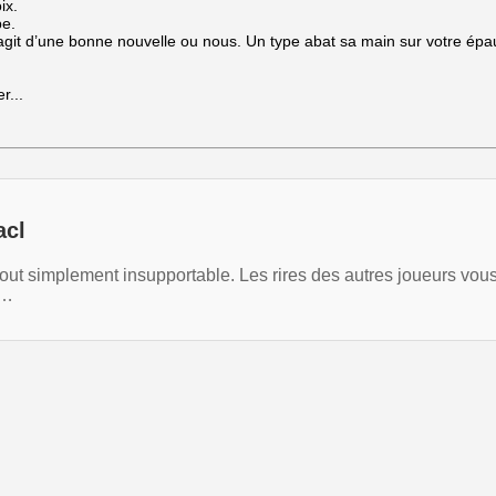
ix.
be.
agit d’une bonne nouvelle ou nous. Un type abat sa main sur votre épaul
r...
acl
 tout simplement insupportable. Les rires des autres joueurs vo
q…