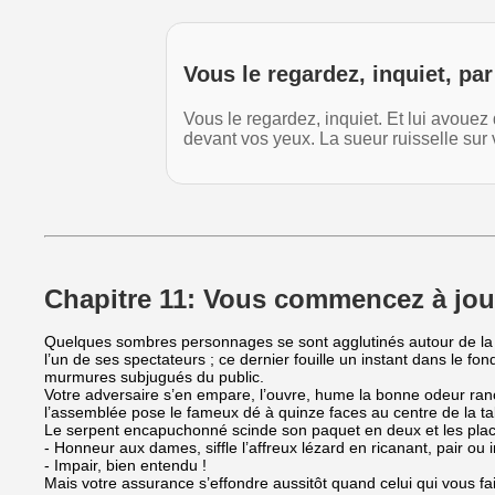
Vous le regardez, inquiet, pa
Vous le regardez, inquiet. Et lui avoue
devant vos yeux. La sueur ruisselle sur
Chapitre 11: Vous commencez à jou
Quelques sombres personnages se sont agglutinés autour de la ta
l’un de ses spectateurs ; ce dernier fouille un instant dans le fo
murmures subjugués du public.
Votre adversaire s’en empare, l’ouvre, hume la bonne odeur ran
l’assemblée pose le fameux dé à quinze faces au centre de la ta
Le serpent encapuchonné scinde son paquet en deux et les place 
- Honneur aux dames, siffle l’affreux lézard en ricanant, pair ou 
- Impair, bien entendu !
Mais votre assurance s’effondre aussitôt quand celui qui vous fai