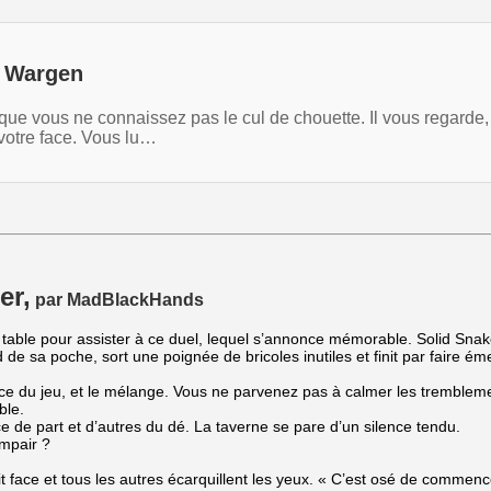
r Wargen
z que vous ne connaissez pas le cul de chouette. Il vous regarde
 votre face. Vous lu…
er,
par MadBlackHands
ble pour assister à ce duel, lequel s’annonce mémorable. Solid Snake,
nd de sa poche, sort une poignée de bricoles inutiles et finit par faire 
ce du jeu, et le mélange. Vous ne parvenez pas à calmer les tremblem
ble.
de part et d’autres du dé. La taverne se pare d’un silence tendu.
impair ?
t face et tous les autres écarquillent les yeux. « C’est osé de commenc