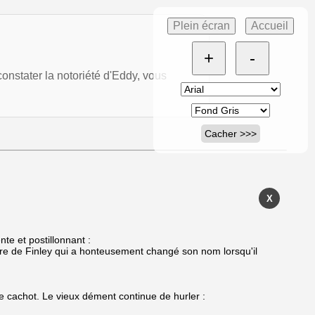
Plein écran
Accueil
+
-
onstater la notoriété d'Eddy, vous
Cacher >>>
X
nte et postillonnant :
flure de Finley qui a honteusement changé son nom lorsqu'il
e cachot. Le vieux dément continue de hurler :