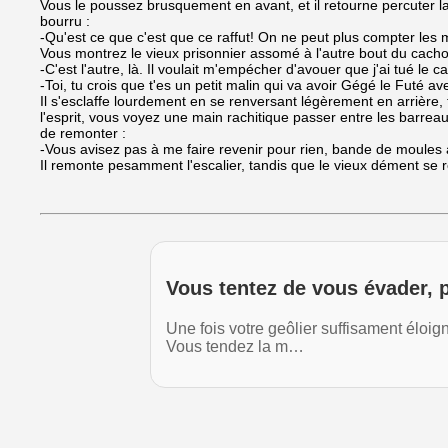
Vous le poussez brusquement en avant, et il retourne percuter la 
bourru :
-Qu'est ce que c'est que ce raffut! On ne peut plus compter les
Vous montrez le vieux prisonnier assomé à l'autre bout du cacho
-C'est l'autre, là. Il voulait m'empécher d'avouer que j'ai tué le ca
-Toi, tu crois que t'es un petit malin qui va avoir Gégé le Futé a
Il s'esclaffe lourdement en se renversant légèrement en arrière
l'esprit, vous voyez une main rachitique passer entre les barrea
de remonter :
-Vous avisez pas à me faire revenir pour rien, bande de moules à
Il remonte pesamment l'escalier, tandis que le vieux dément se rel
Vous tentez de vous évader, 
Une fois votre geôlier suffisament éloigné
Vous tendez la m…