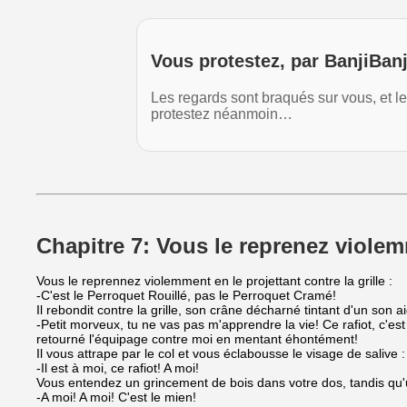
Vous protestez, par BanjiBan
Les regards sont braqués sur vous, et le
protestez néanmoin…
Chapitre 7: Vous le reprenez viole
Vous le reprennez violemment en le projettant contre la grille :
-C'est le Perroquet Rouillé, pas le Perroquet Cramé!
Il rebondit contre la grille, son crâne décharné tintant d'un son a
-Petit morveux, tu ne vas pas m'apprendre la vie! Ce rafiot, c'es
retourné l'équipage contre moi en mentant éhontément!
Il vous attrape par le col et vous éclabousse le visage de salive :
-Il est à moi, ce rafiot! A moi!
Vous entendez un grincement de bois dans votre dos, tandis qu'
-A moi! A moi! C'est le mien!