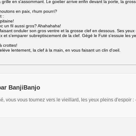
grille en s'assommant. Le goelier arrive enfin devant la porte, la gross
 moutons en paix, rhum pourri?
t :
pitaine!
vec un fil aussi gros? Ahahahaha!
, faisant onduler son gros ventre et la grosse clef en dessous. Ses yeu
ux et s'emparer subreptiscement de la clef. Gégé le Futé s'essuie les 
 crottes!
ève lentement, la clef à la main, en vous faisant un clin d'oeil.
par BanjiBanjo
, vous vous tournez vers le vieillard, les yeux pleins d'espoir : -