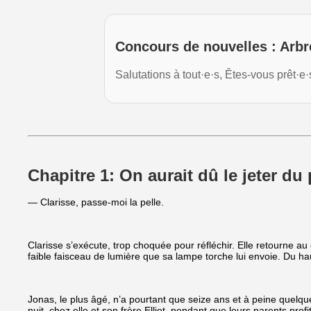
Concours de nouvelles : Arbr
Salutations à tout·e·s, Êtes-vous prêt·
Chapitre 1: On aurait dû le jeter du 
— Clarisse, passe-moi la pelle.
Clarisse s’exécute, trop choquée pour réfléchir. Elle retourne au
faible faisceau de lumière que sa lampe torche lui envoie. Du hau
Jonas, le plus âgé, n’a pourtant que seize ans et à peine quelq
nuit, chez elle et son frère Elliot, pendant que leurs parents profi