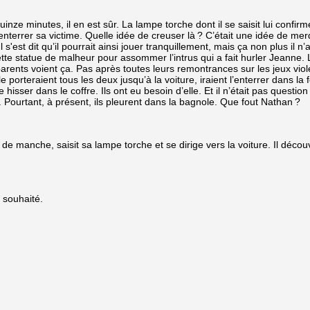
nutes, il en est sûr. La lampe torche dont il se saisit lui confirme
d’enterrer sa victime. Quelle idée de creuser là ? C’était une idée de me
l s'est dit qu’il pourrait ainsi jouer tranquillement, mais ça non plus il 
cette statue de malheur pour assommer l’intrus qui a fait hurler Jeanne. 
es parents voient ça. Pas après toutes leurs remontrances sur les jeux vio
e porteraient tous les deux jusqu’à la voiture, iraient l’enterrer dans la 
 le hisser dans le coffre. Ils ont eu besoin d’elle. Et il n’était pas quest
Pourtant, à présent, ils pleurent dans la bagnole. Que fout Nathan ?
manche, saisit sa lampe torche et se dirige vers la voiture. Il découvre
 souhaité.