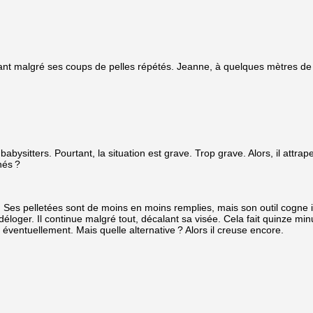
ant malgré ses coups de pelles répétés. Jeanne, à quelques mètres de 
bysitters. Pourtant, la situation est grave. Trop grave. Alors, il attrape
nés ?
e. Ses pelletées sont de moins en moins remplies, mais son outil cogne
loger. Il continue malgré tout, décalant sa visée. Cela fait quinze minut
 éventuellement. Mais quelle alternative ? Alors il creuse encore.