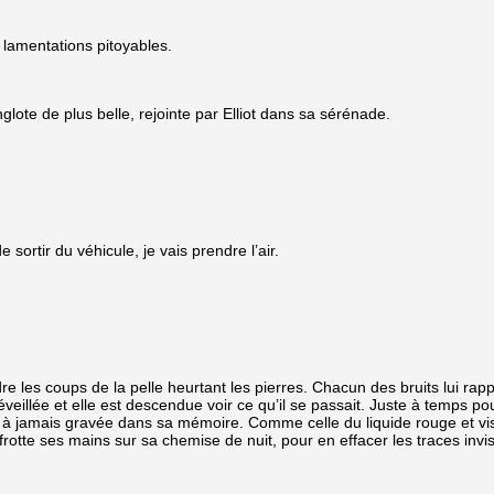
s lamentations pitoyables.
nglote de plus belle, rejointe par Elliot dans sa sérénade.
sortir du véhicule, je vais prendre l’air.
coups de la pelle heurtant les pierres. Chacun des bruits lui rappelle
éveillée et elle est descendue voir ce qu’il se passait. Juste à temps p
ait à jamais gravée dans sa mémoire. Comme celle du liquide rouge et v
 frotte ses mains sur sa chemise de nuit, pour en effacer les traces invi