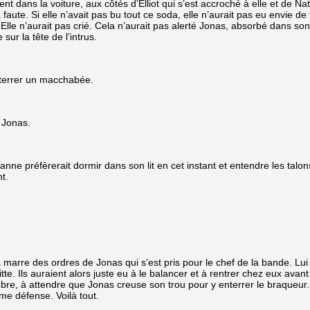
nt dans la voiture, aux côtés d’Elliot qui s’est accroché à elle et de N
faute. Si elle n’avait pas bu tout ce soda, elle n’aurait pas eu envie de 
Elle n’aurait pas crié. Cela n’aurait pas alerté Jonas, absorbé dans son j
 sur la tête de l’intrus.
 enterrer un macchabée.
t Jonas.
is Jeanne préfèrerait dormir dans son lit en cet instant et entendre les ta
t.
s ordres de Jonas qui s’est pris pour le chef de la bande. Lui n’a au
te. Ils auraient alors juste eu à le balancer et à rentrer chez eux avant
gubre, à attendre que Jonas creuse son trou pour y enterrer le braqueur.
ime défense. Voilà tout.