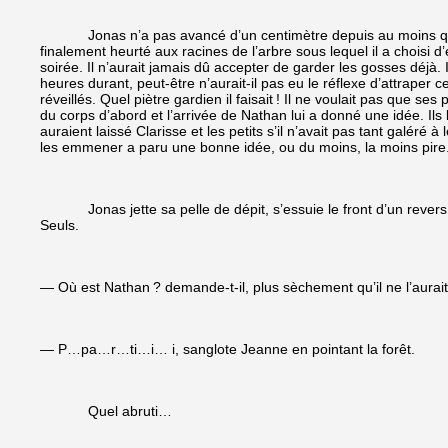
Jonas n’a pas avancé d’un centimètre depuis au moins quinze mi
finalement heurté aux racines de l’arbre sous lequel il a choisi 
soirée. Il n’aurait jamais dû accepter de garder les gosses déjà. I
heures durant, peut-être n’aurait-il pas eu le réflexe d’attraper 
réveillés. Quel piètre gardien il faisait ! Il ne voulait pas que s
du corps d’abord et l’arrivée de Nathan lui a donné une idée. Ils l
auraient laissé Clarisse et les petits s’il n’avait pas tant galéré à
les emmener a paru une bonne idée, ou du moins, la moins pire. 
Jonas jette sa pelle de dépit, s’essuie le front d’un revers de 
Seuls.
— Où est Nathan ? demande-t-il, plus sèchement qu’il ne l’aurait
— P…pa…r…ti…i… i, sanglote Jeanne en pointant la forêt.
Quel abruti…