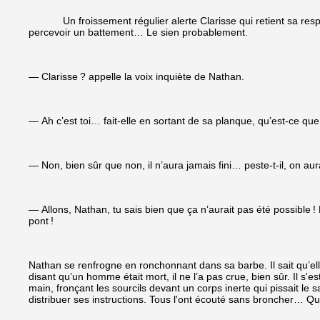
Un froissement régulier alerte Clarisse qui retient sa respirati
percevoir un battement… Le sien probablement.
— Clarisse ? appelle la voix inquiète de Nathan.
— Ah c’est toi… fait-elle en sortant de sa planque, qu’est-ce que t
— Non, bien sûr que non, il n’aura jamais fini… peste-t-il, on au
— Allons, Nathan, tu sais bien que ça n’aurait pas été possible !
pont !
Nathan se renfrogne en ronchonnant dans sa barbe. Il sait qu’elle 
disant qu’un homme était mort, il ne l’a pas crue, bien sûr. Il s'e
main, fronçant les sourcils devant un corps inerte qui pissait l
distribuer ses instructions. Tous l'ont écouté sans broncher… Que