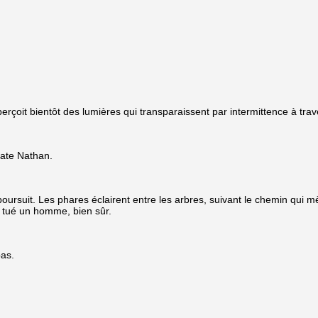
 aperçoit bientôt des lumières qui transparaissent par intermittence à tra
tate Nathan.
e poursuit. Les phares éclairent entre les arbres, suivant le chemin qui 
t tué un homme, bien sûr.
pas.