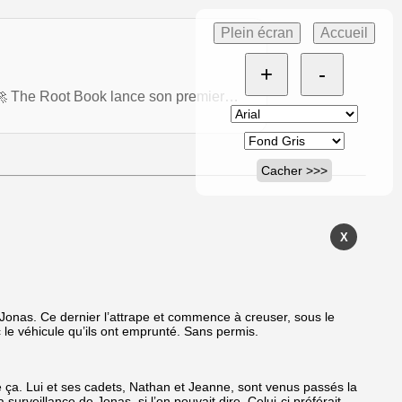
Plein écran
Accueil
+
-
? 🚀 The Root Book lance son premier…
Cacher >>>
X
 à Jonas. Ce dernier l’attrape et commence à creuser, sous le
c le véhicule qu’ils ont emprunté. Sans permis.
 ça. Lui et ses cadets, Nathan et Jeanne, sont venus passés la
 surveillance de Jonas, si l’on pouvait dire. Celui-ci préférait