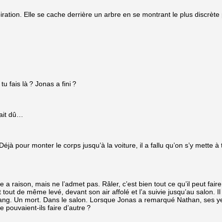
on. Elle se cache derrière un arbre en se montrant le plus discrète pos
u fais là ? Jonas a fini ?
rait dû…
 Déjà pour monter le corps jusqu’à la voiture, il a fallu qu’on s’y mette
a raison, mais ne l’admet pas. Râler, c’est bien tout ce qu’il peut faire
st tout de même levé, devant son air affolé et l’a suivie jusqu’au salon. 
e sang. Un mort. Dans le salon. Lorsque Jonas a remarqué Nathan, ses y
 pouvaient-ils faire d’autre ?