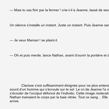
— Mais tu vas finir par la fermer ! crie-t-il à Jeanne, lassé de se
Un silence s’installe un instant. Juste un instant. Puis Jeanne sa
— Je veux Maman ! se plaint-il.
— Oh et puis merde, lance Nathan, avant d’ouvrir la portière et de 
Clarisse s’est suffisamment éloignée pour ne plus entendre les 
sourd d’un homme qui s’écroule sur le sol. Le cri de Jeanne l'a r
s’écouler de l’occiput défoncé de l’individu. Cette image rester
Nathan trainaient le corps par la baie vitrée. Tout ce sang… Elle
arrive.