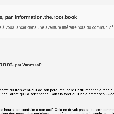
e, par information.the.root.book
e·s à vous lancer dans une aventure littéraire hors du commun 
pont,
par VanessaP
 coffre du trois-cent-huit de son père, récupère l’instrument et le tend
t de l’arbre qu’il a sélectionné. Dans la forêt où il les a emmenés. Ave
ues heures de conduite à son actif. Cela ne devait pas se passer comme
taient des spectacles parisiens. Les enfants étaient restés seuls, sous la