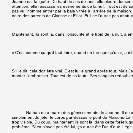
Jeanne est fatiguée. Du haut de ses dix ans, elle pleure douceme
attention, elle ressasse les évènements de la nuit. Tout est de sa 
pas vu l’homme entrer par la baie vitrée à l’arrière de la maison. 
noire des parents de Clarisse et Elliot. Et il ne l’aurait pas abattue
Maintenant, ils sont là, dans l’obscurité et le froid de la nuit, à
« C’est comme ça qu’il faut faire, quand on tue quelqu’un », a di
S’il le dit, cela doit être vrai. C’est lui le grand après tout. Ma
monter l’embrasser. Tout est de sa faute. Ses sanglots redoublen
Nathan en a marre des gémissements de Jeanne. Il en a marre de
simplement dû jeter le corps par-dessus le pont de Maisons-Laffit
trop visible. Du coup, maintenant ils sont là, dans cette forêt lu
problème. Si ça n’avait pas été lui, ça aurait été l’un d’eux. Légit