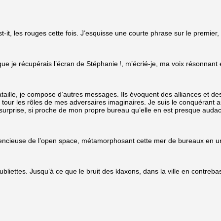
-it, les rouges cette fois. J’esquisse une courte phrase sur le premier,
e je récupérais l’écran de Stéphanie !, m’écrié-je, ma voix résonnant
aille, je compose d’autres messages. Ils évoquent des alliances et des
tour les rôles de mes adversaires imaginaires. Je suis le conquérant au
e-surprise, si proche de mon propre bureau qu’elle en est presque audac
silencieuse de l’open space, métamorphosant cette mer de bureaux en un
bliettes. Jusqu’à ce que le bruit des klaxons, dans la ville en contrebas