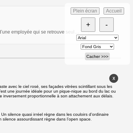
Plein écran
Accueil
+
-
ou d'une employée qui se retrouve seul…
Cacher >>>
X
te avec le ciel rosé, ses façades vitrées scintillant sous les
. C’est une journée idéale pour un pique-nique au bord du lac ou
ble inversement proportionnelle à son attachement aux délais.
Un silence quasi irréel règne dans les couloirs d’ordinaire
 un silence assourdissant règne dans l’open space.