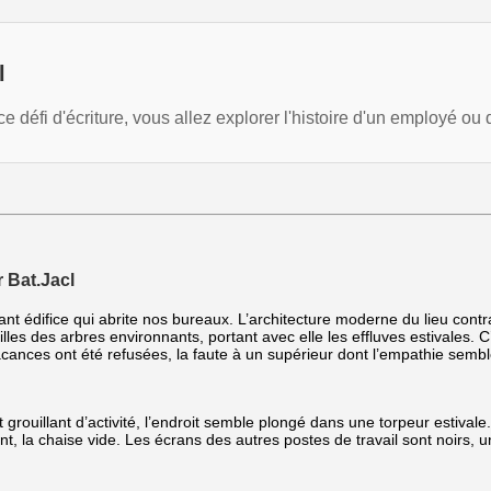
l
ce défi d'écriture, vous allez explorer l'histoire d'un employé 
 Bat.Jacl
ant édifice qui abrite nos bureaux. L’architecture moderne du lieu contras
uilles des arbres environnants, portant avec elle les effluves estivales
 vacances ont été refusées, la faute à un supérieur dont l’empathie sem
ouillant d’activité, l’endroit semble plongé dans une torpeur estivale. 
nt, la chaise vide. Les écrans des autres postes de travail sont noirs,