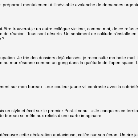
 préparant mentalement à l’inévitable avalanche de demandes urgentes.
ut-être trouverai-je un autre collègue victime, comme moi, de ce refus 
le de réunion. Tous sont déserts. Un sentiment de solitude s’installe en 
e ?
pation. Je trie des dossiers déjà classés, je reconsulte ma boite mail
oge au mur résonne comme un gong dans la quiétude de l’open space. L
emment sur mon bureau. Leur couleur jaune vif contraste avec la sobrié
is un stylo et écrit sur le premier Post-it venu : « Je conquiers ce ter
e bureau se mêle aux reliefs d’une carte imaginaire.
 découvre cette déclaration audacieuse, collée sur son écran. Un rire ja