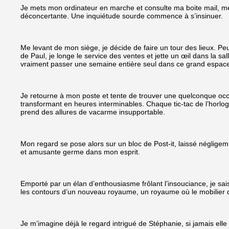
Je mets mon ordinateur en marche et consulte ma boite mail, me
déconcertante. Une inquiétude sourde commence à s’insinuer.
Me levant de mon siège, je décide de faire un tour des lieux. Pe
de Paul, je longe le service des ventes et jette un œil dans la sal
vraiment passer une semaine entière seul dans ce grand espac
Je retourne à mon poste et tente de trouver une quelconque occu
transformant en heures interminables. Chaque tic-tac de l’horl
prend des allures de vacarme insupportable.
Mon regard se pose alors sur un bloc de Post-it, laissé néglig
et amusante germe dans mon esprit.
Emporté par un élan d’enthousiasme frôlant l’insouciance, je sais
les contours d’un nouveau royaume, un royaume où le mobilier d
Je m’imagine déjà le regard intrigué de Stéphanie, si jamais elle