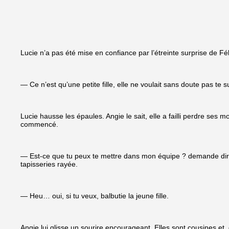
Lucie n’a pas été mise en confiance par l’étreinte surprise de Fél
— Ce n’est qu’une petite fille, elle ne voulait sans doute pas te 
Lucie hausse les épaules. Angie le sait, elle a failli perdre se
commencé.
— Est-ce que tu peux te mettre dans mon équipe ? demande dire
tapisseries rayée.
— Heu… oui, si tu veux, balbutie la jeune fille.
Angie lui glisse un sourire encourageant. Elles sont cousines et, de