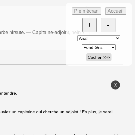
Plein écran
Accueil
+
-
rbe hirsute. — Capitaine-adjoint, hein ?
Cacher >>>
X
 entendre.
ouviez un capitaine qui cherche un adjoint ! En plus, je serai