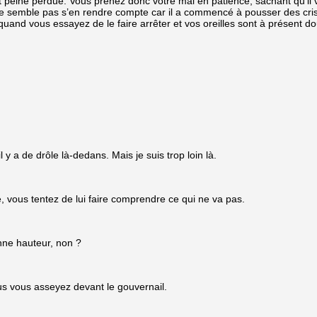
’est peine perdue. Vous prenez donc votre mal en patience, sachant qu’i
ne semble pas s’en rendre compte car il a commencé à pousser des cri
 quand vous essayez de le faire arrêter et vos oreilles sont à présent d
 y a de drôle là-dedans. Mais je suis trop loin là.
e, vous tentez de lui faire comprendre ce qui ne va pas.
nne hauteur, non ?
s vous asseyez devant le gouvernail.