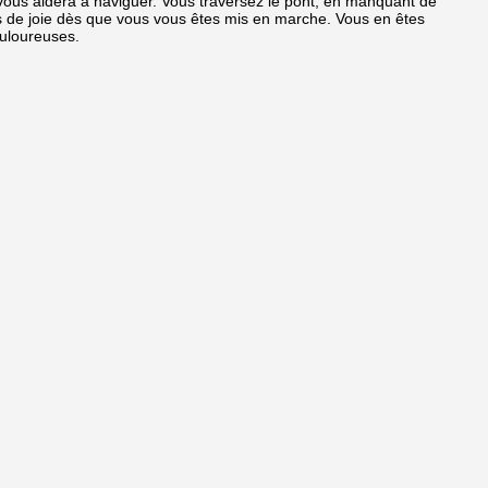
l vous aidera à naviguer. Vous traversez le pont, en manquant de
s de joie dès que vous vous êtes mis en marche. Vous en êtes
ouloureuses.