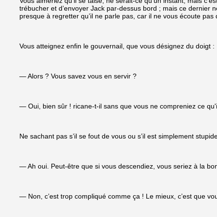
Vous aimeriez qu’il se taise, ne serait-ce qu’un instant, mais c
trébucher et d’envoyer Jack par-dessus bord ; mais ce dernier 
presque à regretter qu’il ne parle pas, car il ne vous écoute pas
Vous atteignez enfin le gouvernail, que vous désignez du doigt :
— Alors ? Vous savez vous en servir ?
— Oui, bien sûr ! ricane-t-il sans que vous ne compreniez ce qu'il
Ne sachant pas s’il se fout de vous ou s’il est simplement stupid
— Ah oui. Peut-être que si vous descendiez, vous seriez à la bo
— Non, c’est trop compliqué comme ça ! Le mieux, c’est que vou