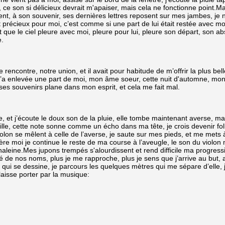
 ce son si délicieux devrait m'apaiser, mais cela ne fonctionne point.Ma
nt, à son souvenir, ses dernières lettres reposent sur mes jambes, je n
t précieux pour moi, c’est comme si une part de lui était restée avec mo
ait que le ciel pleure avec moi, pleure pour lui, pleure son départ, son
e.
re rencontre, notre union, et il avait pour habitude de m’offrir la plus
on m’a enlevée une part de moi, mon âme soeur, cette nuit d'automne, 
s souvenirs plane dans mon esprit, et cela me fait mal.
tre, et j’écoute le doux son de la pluie, elle tombe maintenant averse, m
lle, cette note sonne comme un écho dans ma tête, je crois devenir folle
iolon se mêlent à celle de l’averse, je saute sur mes pieds, et me mets
re moi je continue le reste de ma course à l’aveugle, le son du violon 
re haleine.Mes jupons trempés s'alourdissent et rend difficile ma progr
de nos noms, plus je me rapproche, plus je sens que j’arrive au but, a
qui se dessine, je parcours les quelques mètres qui me sépare d’elle, je
 laisse porter par la musique: