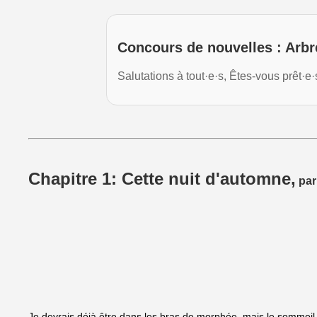
Concours de nouvelles : Arbr
Salutations à tout·e·s, Êtes-vous prêt·
Chapitre 1: Cette nuit d'automne,
par
Je devrais déjà être dans les bras de morphée, mais le sommeil ne