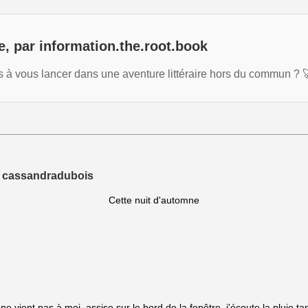
e, par information.the.root.book
e·s à vous lancer dans une aventure littéraire hors du commun 
 cassandradubois
Cette nuit d'automne
 vient pas à moi, assise sur le bord de la fenêtre, j'écoute la pluie tap