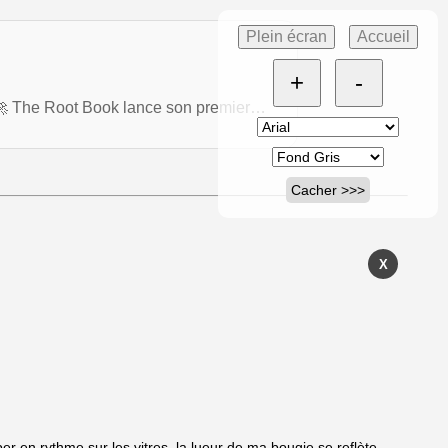
Plein écran
Accueil
+
-
? 🚀 The Root Book lance son premier…
Cacher >>>
X
er en rythme sur les vitres, la lueur de ma bougie se reflète