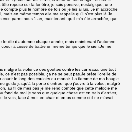
 tête repose sur la fenêtre, je suis pensive, nostalgique, une
e compte plus le nombre de fois où je les ai lus. Je m’accroche
i, mais en même temps elle me rappelle qu’il n’est plus là.Je
 absence parmi nous.1 an, maintenant, qu’il m’a été arrachée, que
 belle feuille d’automne chaque année, mais maintenant l'automne
mon coeur à cessé de battre en même temps que le sien.Je me
ais malgré la violence des gouttes contre les carreaux, une tout
, ce n’est pas possible, ça ne se peut pas.Je prête l’oreille de
 à courir le long des couloirs du manoir. La flamme de ma bougie
me guide jusqu'à la porte d’entrée, que j’ouvre à la volée, malgré
ession, au fil de mes pas je me rend compte que cette mélodie me
u fond de moi je sens que quelque chose est en train d'arriver,
 le vois, face à moi, en chair et en os comme si il ne m’avait