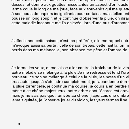
dessus, et donne aux gouttes ruisselantes un aspect d'or liquide,
larme coule le long de ma joue, face aux souvenirs qui me guette
à ses bouts de papiers insignifiants pour certains, mais tellemen
pousse un long soupir, et je continue d'observer la pluie, on dir
cette maladie inconnue me l’a enlevée, lors d’une nuit d’automn
J’affectionne cette saison, c'est ma préférée, elle me rappel not
m'évoque aussi sa perte , celle de son trépas, cette nuit là, 
perds dans ma mélancolie, son absence me pèse et l’ombre de se
Je ferme les yeux, et me laisse aller contre la fraîcheur de la vi
autre mélodie se mélange à la pluie.Je me redresse et tend l’orei
nouveau, ce son se mélange à celui de la pluie, les notes d’un v
tressaute, jusqu'à s'éteindre complètement, je l’abandonne derriè
la pluie torrentielle, je continue ma course, je cours à en perd
mène à ce chêne majestueux, notre arbre dont l'écorce est gravé 
mais je ne sais pas quoi, arrivée au chêne, j'aperçois une ombre 
jamais quittée, je l'observe jouer du violon, les yeux fermés il se