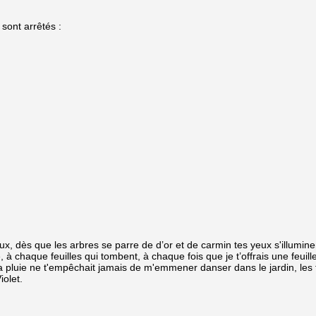
sont arrêtés :
yeux, dès que les arbres se parre de d’or et de carmin tes yeux s'illumin
uté, à chaque feuilles qui tombent, à chaque fois que je t’offrais une feui
 la pluie ne t'empêchait jamais de m'emmener danser dans le jardin, les f
iolet.