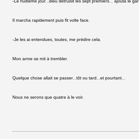
-Le huitième jour...dieu détruisit les sept premiers... ajouta le 
Il marcha rapidement puis fit volte face.
-Je les ai entendues, toutes, me prédire cela.
Mon arme se mit à trembler.
Quelque chose allait se passer...tôt ou tard...et pourtant...
Nous ne serons que quatre à le voir.