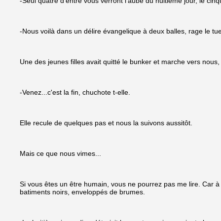
-Seul quatre d'entre vous verront l'aube du huitième jour, le cinq
-Nous voilà dans un délire évangelique à deux balles, rage le tu
Une des jeunes filles avait quitté le bunker et marche vers nous, le
-Venez...c'est la fin, chuchote t-elle.
Elle recule de quelques pas et nous la suivons aussitôt.
Mais ce que nous vimes...
Si vous êtes un être humain, vous ne pourrez pas me lire. Car à l'
batiments noirs, enveloppés de brumes.