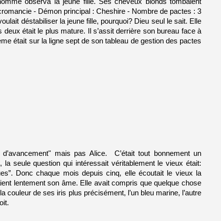
L’homme observa la jeune fille. Ses cheveux blonds tombaient 
écromancie - Démon principal : Cheshire - Nombre de pactes : 3 
t déstabiliser la jeune fille, pourquoi? Dieu seul le sait. Elle 
deux était le plus mature. Il s’assit derrière son bureau face à 
blème était sur la ligne sept de son tableau de gestion des pactes 
 d’avancement" mais pas Alice.  C’était tout bonnement un 
 seule question qui intéressait véritablement le vieux était: 
s”. Donc chaque mois depuis cinq, elle écoutait le vieux la 
riaient lentement son âme. Elle avait compris que quelque chose 
a couleur de ses iris plus précisément, l’un bleu marine, l’autre 
it.