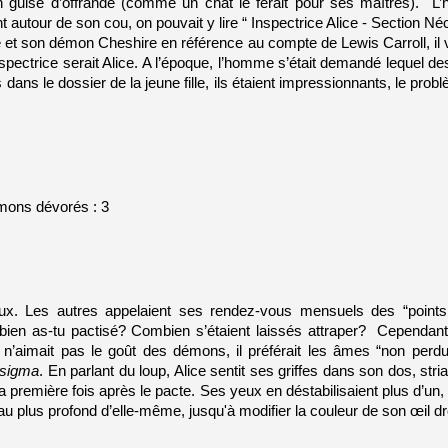
en guise d’offrande (comme un chat le ferait pour ses maîtres).  
 autour de son cou, on pouvait y lire “ Inspectrice Alice - Section N
et son démon Cheshire en référence au compte de Lewis Carroll, il voulai
pectrice serait Alice. A l’époque, l’homme s’était demandé lequel des 
res dans le dossier de la jeune fille, ils étaient impressionnants, le pro
mons dévorés : 3
eux. Les autres appelaient ses rendez-vous mensuels des “points
n as-tu pactisé? Combien s’étaient laissés attraper?  Cependant, la
n’aimait pas le goût des démons, il préférait les âmes “non perdue
sigma
. En parlant du loup, Alice sentit ses griffes dans son dos, st
a première fois après le pacte. Ses yeux en déstabilisaient plus d’un, l
 plus profond d’elle-même, jusqu'à modifier la couleur de son œil dro