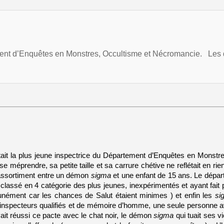
 d’Enquêtes en Monstres, Occultisme et Nécromancie. Les dé
tait la plus jeune inspectrice du Département d’Enquêtes en Monstr
pas se méprendre, sa petite taille et sa carrure chétive ne reflétait en
 assortiment entre un démon 
sigma 
et une enfant de 15 ans. Le dépar
assé en 4 catégorie des plus jeunes, inexpérimentés et ayant fait 
nément car les chances de Salut étaient minimes ) et enfin les
 si
rs inspecteurs qualifiés et de mémoire d’homme, une seule personne av
ait réussi ce pacte avec le chat noir, le démon 
sigma
 qui tuait ses v