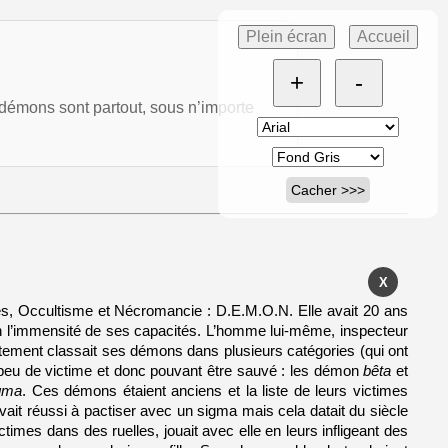
Plein écran
Accueil
+
-
mons sont partout, sous n’importe
Cacher >>>
X
es, Occultisme et Nécromancie : D.E.M.O.N. Elle avait 20 ans 
 rien l’immensité de ses capacités. L’homme lui-même, inspecteur 
tement classait ses démons dans plusieurs catégories (qui ont 
peu de victime et donc pouvant être sauvé : les démon 
bêta 
et 
gma
. Ces démons étaient anciens et la liste de leurs victimes 
ait réussi à pactiser avec un sigma mais cela datait du siècle 
ictimes dans des ruelles, jouait avec elle en leurs infligeant des 