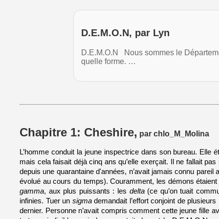
D.E.M.O.N, par Lyn
D.E.M.O.N Nous sommes le Département
quelle forme. …
Chapitre 1: Cheshire,
par chlo_M_Molina
L’homme conduit la jeune inspectrice dans son bureau. Elle é
mais cela faisait déjà cinq ans qu’elle exerçait. Il ne fallait 
depuis une quarantaine d'années, n’avait jamais connu pareil
évolué au cours du temps). Couramment, les démons étaient cl
gamma
, aux plus puissants : les 
delta
 (ce qu’on tuait commu
infinies. Tuer un 
sigma
 demandait l’effort conjoint de plusieu
dernier. Personne n’avait compris comment cette jeune fille av