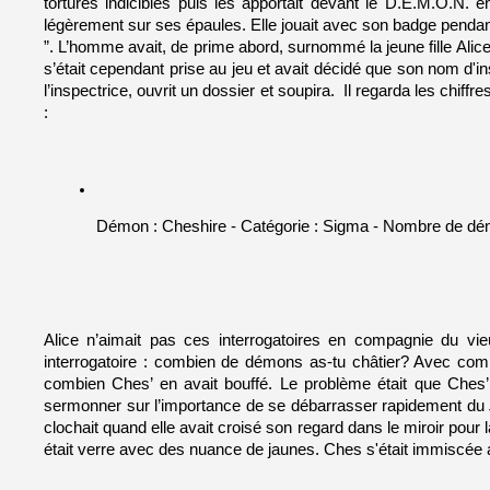
tortures indicibles puis les apportait devant le D.E.M.O.N. 
légèrement sur ses épaules. Elle jouait avec son badge pendant
”. L’homme avait, de prime abord, surnommé la jeune fille Alice 
s’était cependant prise au jeu et avait décidé que son nom d'ins
l’inspectrice, ouvrit un dossier et soupira.  Il regarda les chiff
: 
Démon : Cheshire - Catégorie : Sigma - Nombre de dé
Alice n’aimait pas ces interrogatoires en compagnie du vi
interrogatoire : combien de démons as-tu châtier? Avec combie
combien Ches’ en avait bouffé. Le problème était que Ches’ 
sermonner sur l’importance de se débarrasser rapidement du 
clochait quand elle avait croisé son regard dans le miroir pour l
était verre avec des nuance de jaunes. Ches s'était immiscée au