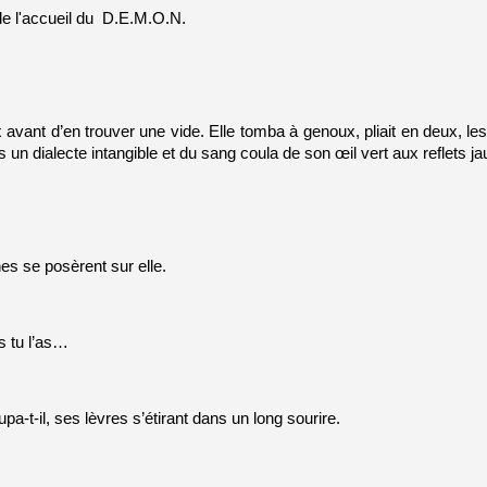
e l'accueil du  D.E.M.O.N. 
 avant d’en trouver une vide. Elle tomba à genoux, pliait en deux, le
un dialecte intangible et du sang coula de son œil vert aux reflets ja
es se posèrent sur elle. 
s tu l’as…
upa-t-il, ses lèvres s’étirant dans un long sourire.