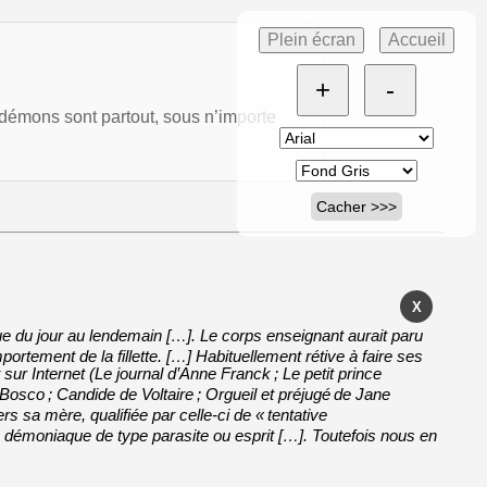
Plein écran
Accueil
+
-
mons sont partout, sous n’importe
Cacher >>>
X
ue du jour au lendemain […]. Le corps enseignant aurait paru
tement de la fillette. […] Habituellement rétive à faire ses
 sur Internet (Le journal d’Anne Franck
; Le petit prince
i Bosco
; Candide de Voltaire
; Orgueil et préjugé
de
Jane
s sa mère, qualifiée par celle-ci de «
tentative
té démoniaque de type parasite ou esprit […]. Toutefois nous en