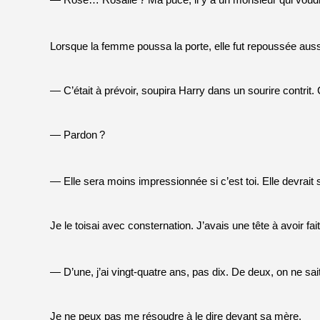
— Rose… Rosalie
? Ma puce, il y a un monsieur qui voudra
Lorsque la femme poussa la porte, elle fut repoussée auss
— C’était à prévoir, soupira Harry dans un sourire contrit. Ç
— Pardon
?
— Elle sera moins impressionnée si c’est toi. Elle devrait 
Je le toisai avec consternation. J’avais une tête à avoir fai
— D’une, j’ai vingt-quatre ans, pas dix. De deux, on ne 
Je ne peux pas me résoudre à le dire devant sa mère.