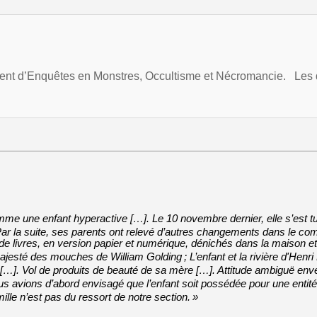
 d’Enquêtes en Monstres, Occultisme et Nécromancie. Les dé
mme une enfant hyperactive […]. Le 10 novembre dernier, elle s’est t
 la suite, ses parents ont relevé d’autres changements dans le compor
e livres, en version papier et numérique, dénichés dans la maison et
ajesté des mouches de William Golding
; L’enfant et la rivière d'Henr
 […]. Vol de produits de beauté de sa mère […]. Attitude ambiguë enver
Nous avions d’abord envisagé que l’enfant soit possédée pour une enti
ille n’est pas du ressort de notre section.
»