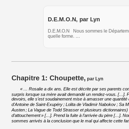
D.E.M.O.N, par Lyn
D.E.M.O.N Nous sommes le Département
quelle forme. …
Chapitre 1: Choupette,
par Lyn
«
… Rosalie a dix ans. Elle est décrite par ses parents co
surpris lorsque sa mère avait demandé un rendez-vous. […]. Par
devoirs, elle s’est soudainement mise à amasser une quantité d
d'Antoine de Saint-Exupéry
; Lolita de Vladimir Nabokov
; Sa M
Austen
; La Vague de Todd Strasser et plusieurs dictionnaires)
d’attouchement
»
[…]. Prend la fuite à l’arrivée du père […]. 
sommes arrivés à la conclusion que le mal qui affecte cette fam