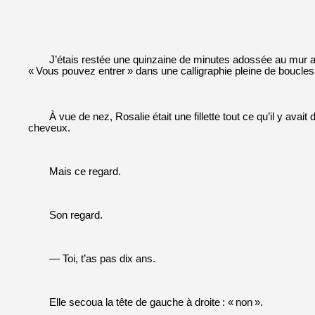
J’étais restée une quinzaine de minutes adossée au mur avan
«
Vous pouvez entrer
»
dans une calligraphie pleine de boucles, 
À vue de nez, Rosalie était une fillette tout ce qu’il y av
cheveux.
Mais ce regard.
Son regard.
— Toi, t’as pas dix ans.
Elle secoua la tête de gauche à droite
: «
non
»
.