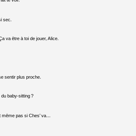
it te voir.
i sec.
a va être à toi de jouer, Alice.
se sentir plus proche.
t du baby-sitting
?
sait même pas si Ches’ va…