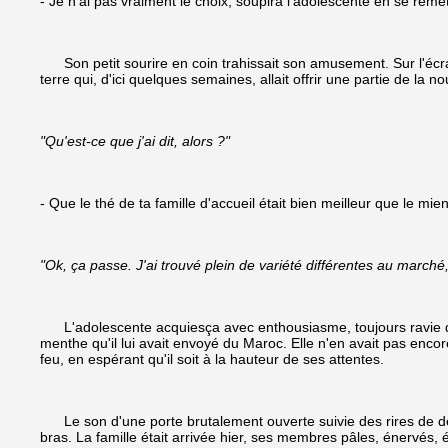
- Je n'ai pas vraiment le choix, soupira l'adolescente en se remet
Son petit sourire en coin trahissait son amusement. Sur l'écran 
terre qui, d'ici quelques semaines, allait offrir une partie de la 
"Qu'est-ce que j'ai dit, alors ?"
- Que le thé de ta famille d'accueil était bien meilleur que le mie
"Ok, ça passe. J'ai trouvé plein de variété différentes au marché
L'adolescente acquiesça avec enthousiasme, toujours ravie de rem
menthe qu'il lui avait envoyé du Maroc. Elle n'en avait pas encore 
feu, en espérant qu'il soit à la hauteur de ses attentes.
Le son d'une porte brutalement ouverte suivie des rires de deux
bras. La famille était arrivée hier, ses membres pâles, énervés,