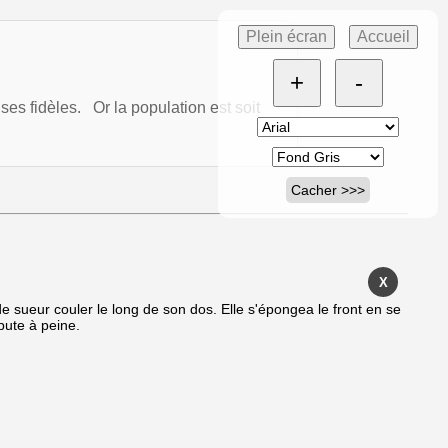
Plein écran
Accueil
+
-
es fidèles. Or la population est soit
Cacher >>>
X
 de sueur couler le long de son dos. Elle s'épongea le front en se
bute à peine.