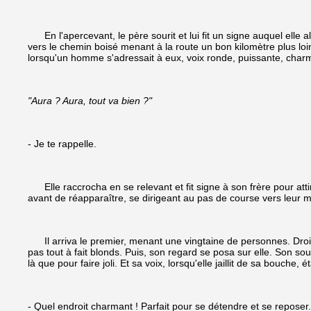
En l'apercevant, le père sourit et lui fit un signe auquel elle al
vers le chemin boisé menant à la route un bon kilomètre plus loin. 
lorsqu'un homme s'adressait à eux, voix ronde, puissante, char
"Aura ? Aura, tout va bien ?"
- Je te rappelle.
Elle raccrocha en se relevant et fit signe à son frère pour attir
avant de réapparaître, se dirigeant au pas de course vers leur ma
Il arriva le premier, menant une vingtaine de personnes. Droit,
pas tout à fait blonds. Puis, son regard se posa sur elle. Son sourir
là que pour faire joli. Et sa voix, lorsqu'elle jaillit de sa bouche,
- Quel endroit charmant ! Parfait pour se détendre et se reposer.