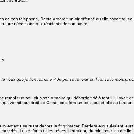
tant au travail.
de son téléphone, Dante arborait un air offensé qu'elle savait tout aus
nourriture nécessaire aux résidents de son havre.
n ?
, tu veux que je t'en ramène ? Je pense revenir en France le mois procha
plir un peu plus son armoire qui débordait déjà tant il lui avait envoy
qui venait tout droit de Chine, cela fera un bel ajout et elle se fera un
 enfants se ruant dehors la fit grimacer. Derrière eux suivaient leurs
 échevelés. Les enfants
et
les bébés pleuraient, du miel pour les oreilles