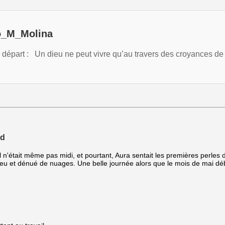
lo_M_Molina
épart : Un dieu ne peut vivre qu’au travers des croyances de s
rd
Il n'était même pas midi, et pourtant, Aura sentait les premières perles
l bleu et dénué de nuages. Une belle journée alors que le mois de mai dé