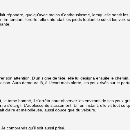
lait répondre, quoiqu'avec moins d'enthousiasme, lorsqu'elle sentit les 
En tendant l'oreille, elle entendait les pieds foulant le sol et les voix
mante.
er son attention. D'un signe de tête, elle lui désigna ensuite le chemin
ison. Aura demeura là, à l'écart mais alerte, les yeux rivés sur le por
 le torse bombé, il s'arrêta pour observer les environs de ses yeux gr
e s'élargit. L'adolescente s'assombrit. En un instant, elle vit tout ce qu'i
 était claire et mélodieuse, aussi douce que du velours.
 Je comprends qu'il soit aussi prisé.