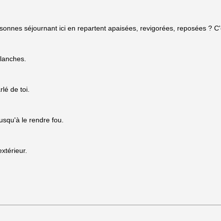
ersonnes séjournant ici en repartent apaisées, revigorées, reposées ? C
blanches.
lé de toi.
jusqu'à le rendre fou.
xtérieur.