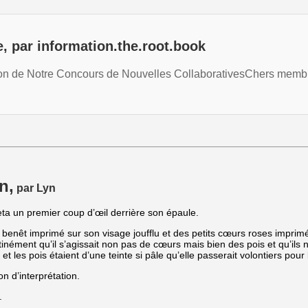
, par information.the.root.book
ion de Notre Concours de Nouvelles CollaborativesChers memb
n,
par Lyn
jeta un premier coup d’œil derrière son épaule.
rire benêt imprimé sur son visage joufflu et des petits cœurs roses imprim
stinément qu’il s’agissait non pas de cœurs mais bien des pois et qu’ils 
 et les pois étaient d’une teinte si pâle qu’elle passerait volontiers pour
on d’interprétation.
.