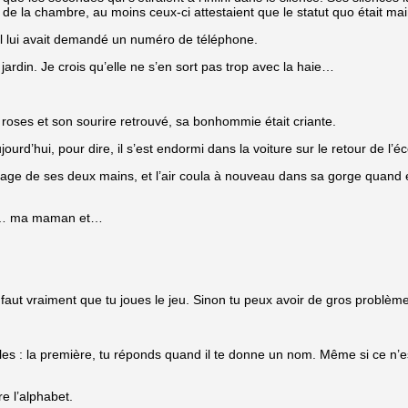
de la chambre, au moins ceux-ci attestaient que le statut quo était ma
, il lui avait demandé un numéro de téléphone.
jardin. Je crois qu’elle ne s’en sort pas trop avec la haie…
 roses et son sourire retrouvé, sa bonhommie était criante.
ujourd’hui, pour dire, il s’est endormi dans la voiture sur le retour de l’é
age de ses deux mains, et l’air coula à nouveau dans sa gorge quand el
s ma… ma maman et…
aut vraiment que tu joues le jeu. Sinon tu peux avoir de gros problème
es : la première, tu réponds quand il te donne un nom. Même si ce n’est
re l’alphabet.