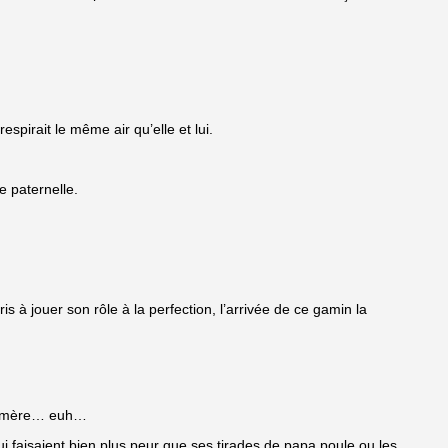
pirait le même air qu’elle et lui.
e paternelle.
s à jouer son rôle à la perfection, l’arrivée de ce gamin la
 sa mère… euh…
ui faisaient bien plus peur que ses tirades de papa poule ou les