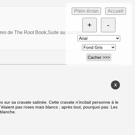
Plein écran
Accueil
+
-
res de The Root Book,Suite au succès
Cacher >>>
X
és sur sa cravate satinée. Cette cravate n’incitait personne à le
n’étaient pas roses mais blancs ; après tout, pourquoi pas. Les
 blanche.