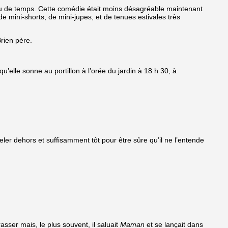
n peu de temps. Cette comédie était moins désagréable maintenant
e mini-shorts, de mini-jupes, et de tenues estivales très
Brien père.
qu’elle sonne au portillon à l’orée du jardin à 18 h 30, à
eler dehors et suffisamment tôt pour être sûre qu’il ne l’entende
asser mais, le plus souvent, il saluait
Maman
et se lançait dans