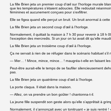
La fille Brien jeta un premier coup d’œil sur l’horloge murale bl
que les températures s’étaient adoucies. Elle redoutait néanmoins
féminines et aucunement conçues pour s’exfiltrer.
Elle se figea quand elle perçut un bruit. Un bruit anormal à cette h
La fille Brien jeta un second coup d’œil à l’horloge.
Normalement, il quittait la maison à 7 h 30 pour revenir à 18 h 00.
l’exception des mercredis. Si un jour on lui avait dit qu’elle maud
La fille Brien jeta un troisième coup d’œil à l’horloge.
Ça ne servait à rien de se réfugier dans le scénario habituel s’il 
— Mer… ! Mince, mince, mince… ! maugréa-t-elle en faisant les
Peut-être aurait-elle le temps de se faufiler silencieusement deh
pas.
La fille Brien jeta un quatrième coup d’œil à l’horloge.
La porte claqua. Il était dans la maison.
— Allez, on va prendre un bon goûter ! chantonna-t-il.
La jeune fille suspendit son geste alors qu’elle s’apprêtait à grim
Normalement, il s’annonçait avec un tonitruant « je suis rentré ! 