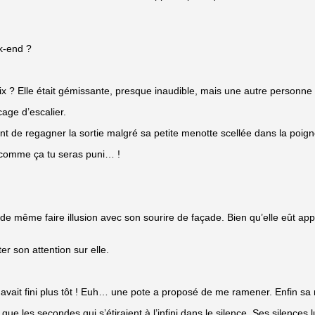
ek-end ?
 ? Elle était gémissante, presque inaudible, mais une autre personne res
cage d’escalier.
ment de regagner la sortie malgré sa petite menotte scellée dans la poign
 comme ça tu seras puni… !
de même faire illusion avec son sourire de façade. Bien qu’elle eût appri
r son attention sur elle.
n avait fini plus tôt ! Euh… une pote a proposé de me ramener. Enfin
les secondes qui s’étiraient à l’infini dans le silence. Ses silences l