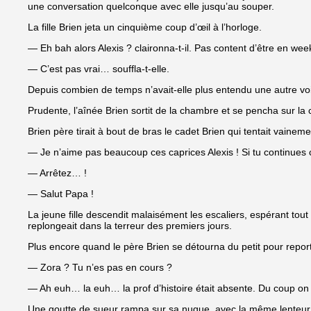
une conversation quelconque avec elle jusqu’au souper.
La fille Brien jeta un cinquième coup d’œil à l’horloge.
— Eh bah alors Alexis ? claironna-t-il. Pas content d’être en we
— C’est pas vrai… souffla-t-elle.
Depuis combien de temps n’avait-elle plus entendu une autre voix
Prudente, l’aînée Brien sortit de la chambre et se pencha sur la 
Brien père tirait à bout de bras le cadet Brien qui tentait vaine
— Je n’aime pas beaucoup ces caprices Alexis ! Si tu continues
— Arrêtez… !
— Salut Papa !
La jeune fille descendit malaisément les escaliers, espérant tout 
replongeait dans la terreur des premiers jours.
Plus encore quand le père Brien se détourna du petit pour reporte
— Zora ? Tu n’es pas en cours ?
— Ah euh… la euh… la prof d’histoire était absente. Du coup o
Une goutte de sueur rampa sur sa nuque, avec la même lenteur que 