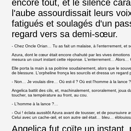
encore tout, et le silence ca
l'aube assourdissait leurs vo
fatigués et soulagés d'un pas
regard vers sa demi-sœur.
- Chez Oncle Orian… Tu as fait un malaise, à l'enterrement, et s
Azura, dont le cœur était encore chahuté par les vives émotions d
mesura un court instant cette réponse. L'enterrement… Alors…
Elle porta la main à sa poitrine soudainement, alors que le sou
de blessure. L'orpheline fronça les sourcils et dressa un regard
- Non… Je voulais dire… Où est-il ? Où est l'homme à la lance ?
Angelica battit des cils, et, machinalement, sororalement, joua d
toucher, sa température au front, au cou.
- L'homme à la lance ?…
- Oui ! éclata aussitôt Azura avant de tousser, et de poursuivre a
Celui avec un cache-œil, et son autre œil était… bleu… éblouissa
Angelica fut coïte un instant,