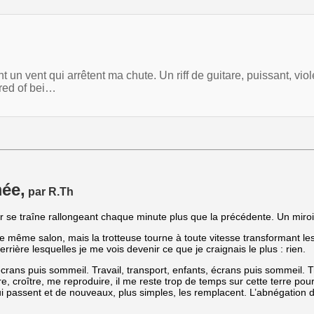
t un vent qui arrêtent ma chute. Un riff de guitare, puissant, vio
ired of bei…
ée,
par R.Th
r se traîne rallongeant chaque minute plus que la précédente. Un miroi
même salon, mais la trotteuse tourne à toute vitesse transformant les
rière lesquelles je me vois devenir ce que je craignais le plus : rien.
crans puis sommeil. Travail, transport, enfants, écrans puis sommeil. T
tre, croître, me reproduire, il me reste trop de temps sur cette terre p
passent et de nouveaux, plus simples, les remplacent. L’abnégation de 