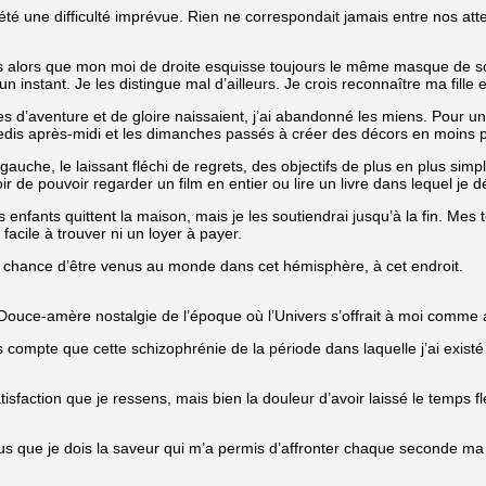
été une difficulté imprévue. Rien ne correspondait jamais entre nos atte
 alors que mon moi de droite esquisse toujours le même masque de so
instant. Je les distingue mal d’ailleurs. Je crois reconnaître ma fille e
rêves d’aventure et de gloire naissaient, j’ai abandonné les miens. Pou
dis après-midi et les dimanches passés à créer des décors en moins p
che, le laissant fléchi de regrets, des objectifs de plus en plus simp
ir de pouvoir regarder un film en entier ou lire un livre dans lequel je
enfants quittent la maison, mais je les soutiendrai jusqu’à la fin. M
facile à trouver ni un loyer à payer.
e la chance d’être venus au monde dans cet hémisphère, à cet endroit.
ouce-amère nostalgie de l’époque où l’Univers s’offrait à moi comme auj
 compte que cette schizophrénie de la période dans laquelle j’ai existé
tisfaction que je ressens, mais bien la douleur d’avoir laissé le temps f
que je dois la saveur qui m’a permis d’affronter chaque seconde ma prop