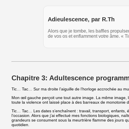
Adieulescence, par R.Th
Alors que je tombe, les baffles propulsen
de vos os et enflamment votre âme. « T
Chapitre 3: Adultescence programm
Tic… Tac… Sur ma droite l’aiguille de l’horloge accrochée au mu
Mon œil gauche perçoit une tout autre image. La même image, le 
toute la violence ont laissé place à des barreaux de monotonie der
Tic… Tac… Les dates s’enchaînent : travail, transport, enfants, é
l’occasion. Alors que j’ai effectué mes fonctions biologiques, naî
grandeurs se consument sous la meurtrière flamme des jours qui 
quotidien.