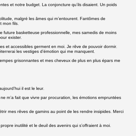
ntes et notre budget. La conjoncture qu’ils disaient. Un poids
litude, malgré les âmes qui m’entourent. Fantômes de
t mon fils.
r une future basketteuse professionnelle, mes samedis de moins
our exister.
les et accessibles germent en moi. Je rêve de pouvoir dormir.
 déterrerai les vestiges d’émotion qui me manquent.
es tempes grisonnantes et mes cheveux de plus en plus épars me
ourd’hui il est le leur.
 ne m’a fait que vivre par procuration, les émotions empruntées
létrir mes rêves de gamins au point de les rendre insipides. Merci
re inutilité et le deuil des avenirs qui s’offraient à moi.