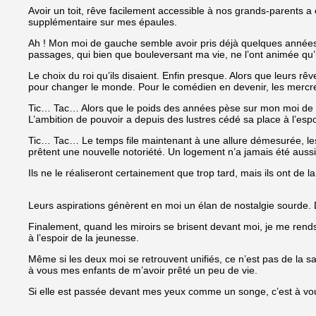
Avoir un toit, rêve facilement accessible à nos grands-parents a 
supplémentaire sur mes épaules.
Ah ! Mon moi de gauche semble avoir pris déjà quelques années
passages, qui bien que bouleversant ma vie, ne l’ont animée qu’un 
Le choix du roi qu’ils disaient. Enfin presque. Alors que leurs 
pour changer le monde. Pour le comédien en devenir, les mercre
Tic… Tac… Alors que le poids des années pèse sur mon moi de gau
L’ambition de pouvoir a depuis des lustres cédé sa place à l’espo
Tic… Tac… Le temps file maintenant à une allure démesurée, les 
prêtent une nouvelle notoriété. Un logement n’a jamais été aussi 
Ils ne le réaliseront certainement que trop tard, mais ils ont d
Leurs aspirations génèrent en moi un élan de nostalgie sourde. D
Finalement, quand les miroirs se brisent devant moi, je me rends
à l’espoir de la jeunesse.
Même si les deux moi se retrouvent unifiés, ce n’est pas de la sa
à vous mes enfants de m’avoir prêté un peu de vie.
Si elle est passée devant mes yeux comme un songe, c’est à vous 