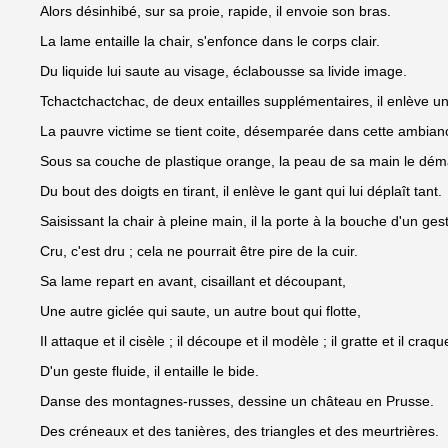
Alors désinhibé, sur sa proie, rapide, il envoie son bras.
La lame entaille la chair, s'enfonce dans le corps clair.
Du liquide lui saute au visage, éclabousse sa livide image.
Tchactchactchac, de deux entailles supplémentaires, il enlève un 
La pauvre victime se tient coite, désemparée dans cette ambian
Sous sa couche de plastique orange, la peau de sa main le dé
Du bout des doigts en tirant, il enlève le gant qui lui déplaît tant.
Saisissant la chair à pleine main, il la porte à la bouche d'un gest
Cru, c'est dru ; cela ne pourrait être pire de la cuir.
Sa lame repart en avant, cisaillant et découpant,
Une autre giclée qui saute, un autre bout qui flotte,
Il attaque et il cisèle ; il découpe et il modèle ; il gratte et il craque
D'un geste fluide, il entaille le bide.
Danse des montagnes-russes, dessine un château en Prusse.
Des créneaux et des tanières, des triangles et des meurtrières.