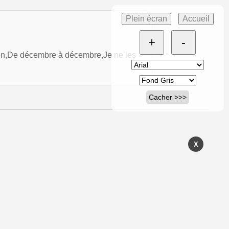
Plein écran
Accueil
+
-
dien,De décembre à décembre,Je ne les
Cacher >>>
X