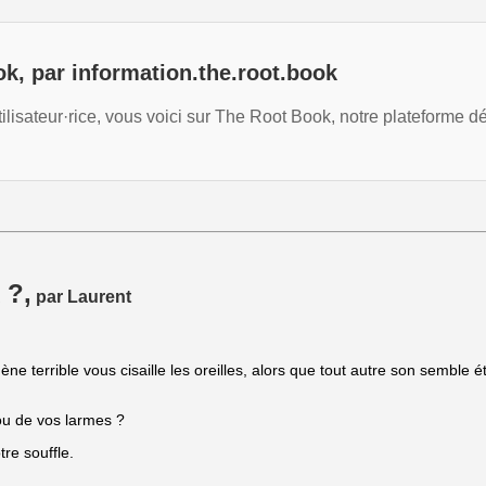
, par information.the.root.book
sateur·rice, vous voici sur The Root Book, notre plateforme dédi
 ?,
par Laurent
terrible vous cisaille les oreilles, alors que tout autre son semble é
 ou de vos larmes ?
re souffle.