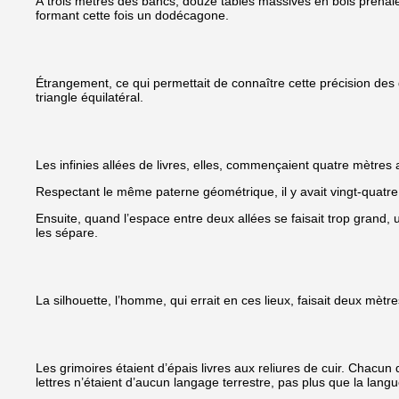
À trois mètres des bancs, douze tables massives en bois prenaien
formant cette fois un dodécagone.
Étrangement, ce qui permettait de connaître cette précision des 
triangle équilatéral.
Les infinies allées de livres, elles, commençaient quatre mètres 
Respectant le même paterne géométrique, il y avait vingt-quatre 
Ensuite, quand l’espace entre deux allées se faisait trop grand
les sépare.
La silhouette, l’homme, qui errait en ces lieux, faisait deux mè
Les grimoires étaient d’épais livres aux reliures de cuir. Chacun
lettres n’étaient d’aucun langage terrestre, pas plus que la lang