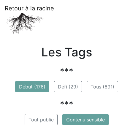
Retour à la racine
Les Tags
***
Début (176)
Défi (29)
Tous (691)
***
Tout public
Contenu sensible