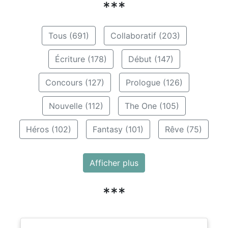
***
Tous (691)
Collaboratif (203)
Écriture (178)
Début (147)
Concours (127)
Prologue (126)
Nouvelle (112)
The One (105)
Héros (102)
Fantasy (101)
Rêve (75)
Afficher plus
***