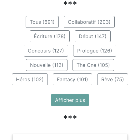
***
Tous (691)
Collaboratif (203)
Écriture (178)
Début (147)
Concours (127)
Prologue (126)
Nouvelle (112)
The One (105)
Héros (102)
Fantasy (101)
Rêve (75)
Afficher plus
***