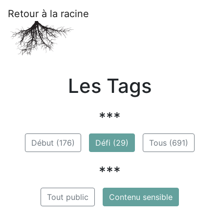
Retour à la racine
Les Tags
***
Début (176)
Défi (29)
Tous (691)
***
Tout public
Contenu sensible