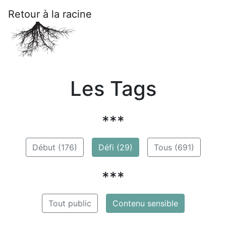
Retour à la racine
Les Tags
***
Début (176)
Défi (29)
Tous (691)
***
Tout public
Contenu sensible