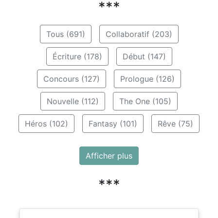
***
Tous (691)
Collaboratif (203)
Écriture (178)
Début (147)
Concours (127)
Prologue (126)
Nouvelle (112)
The One (105)
Héros (102)
Fantasy (101)
Rêve (75)
Afficher plus
***