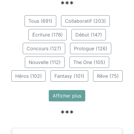
***
Tous (691)
Collaboratif (203)
Écriture (178)
Début (147)
Concours (127)
Prologue (126)
Nouvelle (112)
The One (105)
Héros (102)
Fantasy (101)
Rêve (75)
Afficher plus
***