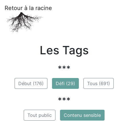
Retour à la racine
Les Tags
***
Début (176)
Défi (29)
Tous (691)
***
Tout public
Contenu sensible