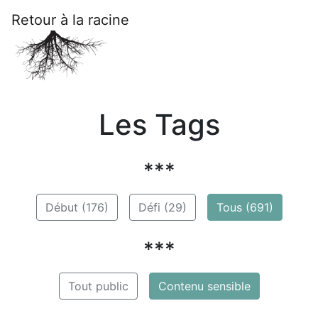
Retour à la racine
Les Tags
***
Début (176)
Défi (29)
Tous (691)
***
Tout public
Contenu sensible