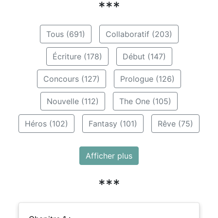
***
Tous (691)
Collaboratif (203)
Écriture (178)
Début (147)
Concours (127)
Prologue (126)
Nouvelle (112)
The One (105)
Héros (102)
Fantasy (101)
Rêve (75)
Afficher plus
***