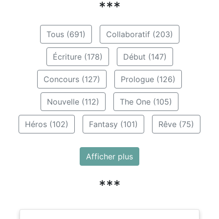
***
Tous (691)
Collaboratif (203)
Écriture (178)
Début (147)
Concours (127)
Prologue (126)
Nouvelle (112)
The One (105)
Héros (102)
Fantasy (101)
Rêve (75)
Afficher plus
***