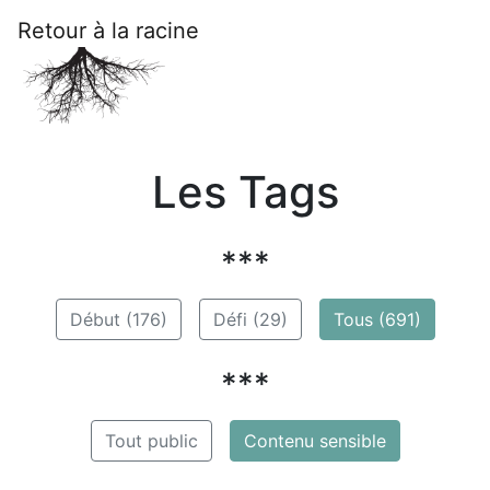
Retour à la racine
Les Tags
***
Début (176)
Défi (29)
Tous (691)
***
Tout public
Contenu sensible