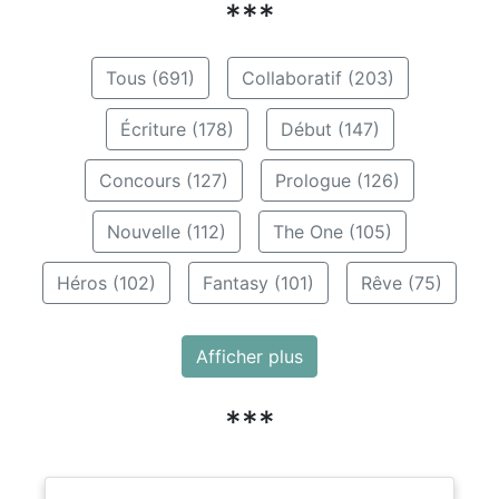
***
Tous (691)
Collaboratif (203)
Écriture (178)
Début (147)
Concours (127)
Prologue (126)
Nouvelle (112)
The One (105)
Héros (102)
Fantasy (101)
Rêve (75)
Afficher plus
***