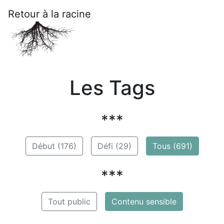
Retour à la racine
Les Tags
***
Début (176)
Défi (29)
Tous (691)
***
Tout public
Contenu sensible