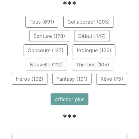
***
Tous (691)
Collaboratif (203)
Écriture (178)
Début (147)
Concours (127)
Prologue (126)
Nouvelle (112)
The One (105)
Héros (102)
Fantasy (101)
Rêve (75)
Afficher plus
***