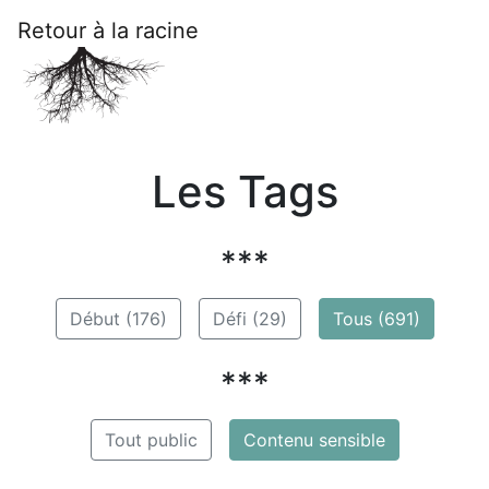
Retour à la racine
Les Tags
***
Début (176)
Défi (29)
Tous (691)
***
Tout public
Contenu sensible