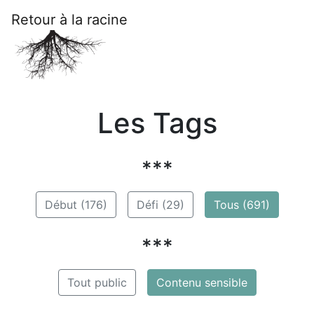
Retour à la racine
Les Tags
***
Début (176)
Défi (29)
Tous (691)
***
Tout public
Contenu sensible