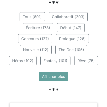
***
Tous (691)
Collaboratif (203)
Écriture (178)
Début (147)
Concours (127)
Prologue (126)
Nouvelle (112)
The One (105)
Héros (102)
Fantasy (101)
Rêve (75)
Afficher plus
***