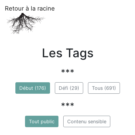
Retour à la racine
Les Tags
***
Début (176)
Défi (29)
Tous (691)
***
Tout public
Contenu sensible