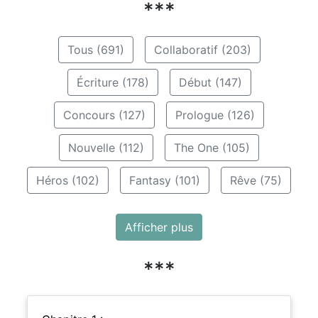
***
Tous (691)
Collaboratif (203)
Écriture (178)
Début (147)
Concours (127)
Prologue (126)
Nouvelle (112)
The One (105)
Héros (102)
Fantasy (101)
Rêve (75)
Afficher plus
***