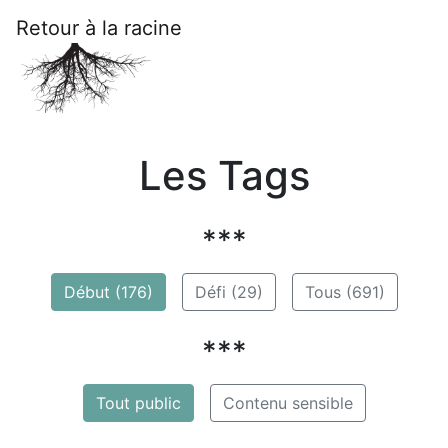
Retour à la racine
Les Tags
***
Début (176)
Défi (29)
Tous (691)
***
Tout public
Contenu sensible