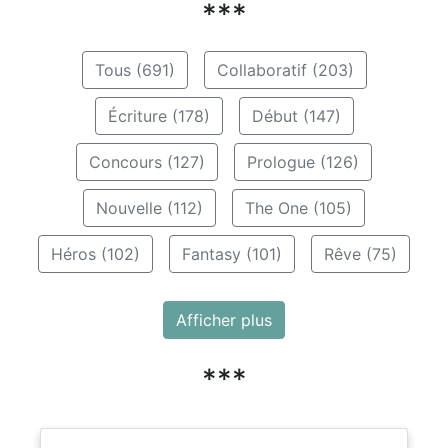
***
Tous (691)
Collaboratif (203)
Écriture (178)
Début (147)
Concours (127)
Prologue (126)
Nouvelle (112)
The One (105)
Héros (102)
Fantasy (101)
Rêve (75)
Afficher plus
***