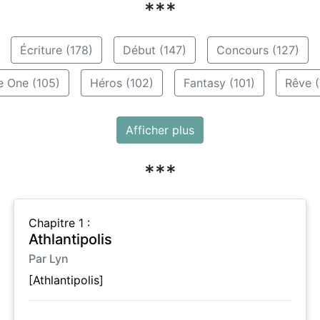
***
Écriture (178)
Début (147)
Concours (127)
e One (105)
Héros (102)
Fantasy (101)
Rêve (
Afficher plus
***
Chapitre 1 :
Athlantipolis
Par Lyn
[Athlantipolis]