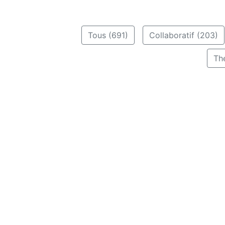
Tous (691)
Collaboratif (203)
Th