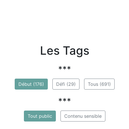
Les Tags
***
Début (176)
Défi (29)
Tous (691)
***
Tout public
Contenu sensible