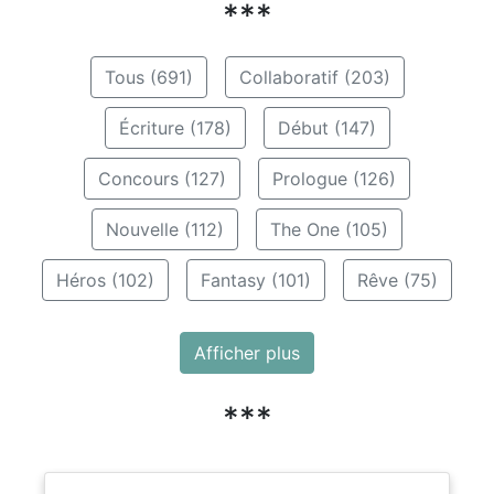
***
Tous (691)
Collaboratif (203)
Écriture (178)
Début (147)
Concours (127)
Prologue (126)
Nouvelle (112)
The One (105)
Héros (102)
Fantasy (101)
Rêve (75)
Afficher plus
***