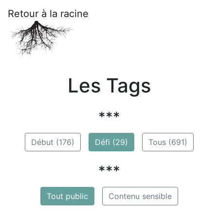
Retour à la racine
Les Tags
***
Début (176)
Défi (29)
Tous (691)
***
Tout public
Contenu sensible