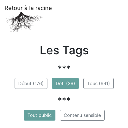
Retour à la racine
Les Tags
***
Début (176)
Défi (29)
Tous (691)
***
Tout public
Contenu sensible