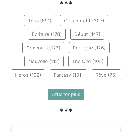
***
Tous (691)
Collaboratif (203)
Écriture (178)
Début (147)
Concours (127)
Prologue (126)
Nouvelle (112)
The One (105)
Héros (102)
Fantasy (101)
Rêve (75)
Afficher plus
***