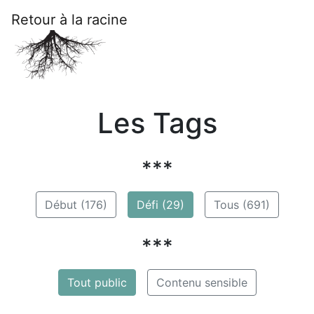
Retour à la racine
Les Tags
***
Début (176)
Défi (29)
Tous (691)
***
Tout public
Contenu sensible