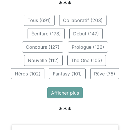
***
Tous (691)
Collaboratif (203)
Écriture (178)
Début (147)
Concours (127)
Prologue (126)
Nouvelle (112)
The One (105)
Héros (102)
Fantasy (101)
Rêve (75)
Afficher plus
***