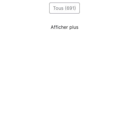
Tous (691)
Collaboratif (203)
Écriture (178)
Début (147)
Concours (127)
Prologue (126)
Nouvelle (112)
The One (105)
Héros (102)
Fantasy (101)
Rêve (75)
Afficher plus
***
Diantre, le tag
'Triste Vallon'
n'est
pas encore lié à un défi d'écriture.