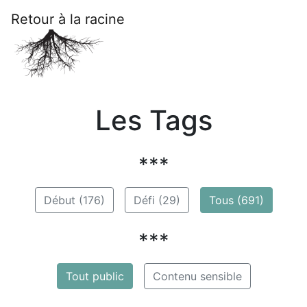
Retour à la racine
Les Tags
***
Début (176)
Défi (29)
Tous (691)
***
Tout public
Contenu sensible