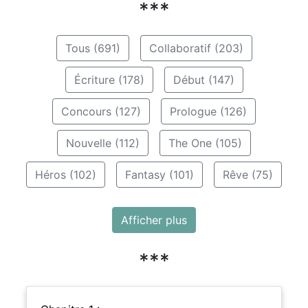
***
Tous (691)
Collaboratif (203)
Écriture (178)
Début (147)
Concours (127)
Prologue (126)
Nouvelle (112)
The One (105)
Héros (102)
Fantasy (101)
Rêve (75)
Afficher plus
***