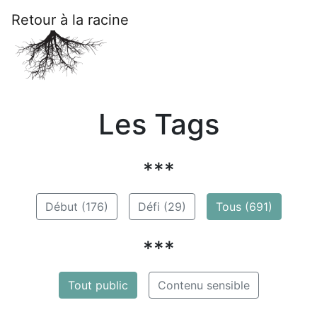
Retour à la racine
Les Tags
***
Début (176)
Défi (29)
Tous (691)
***
Tout public
Contenu sensible