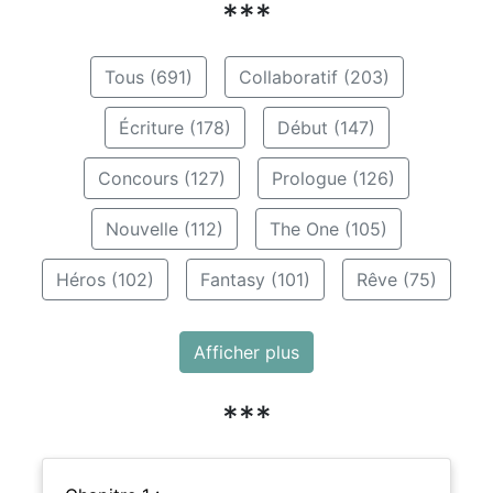
***
Tous (691)
Collaboratif (203)
Écriture (178)
Début (147)
Concours (127)
Prologue (126)
Nouvelle (112)
The One (105)
Héros (102)
Fantasy (101)
Rêve (75)
Afficher plus
***