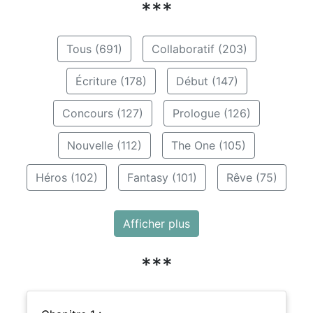
***
Tous (691)
Collaboratif (203)
Écriture (178)
Début (147)
Concours (127)
Prologue (126)
Nouvelle (112)
The One (105)
Héros (102)
Fantasy (101)
Rêve (75)
Afficher plus
***