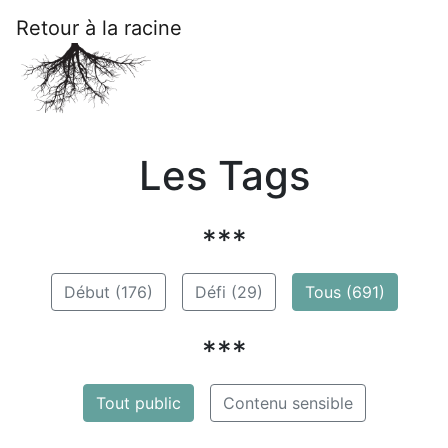
Retour à la racine
Les Tags
***
Début (176)
Défi (29)
Tous (691)
***
Tout public
Contenu sensible