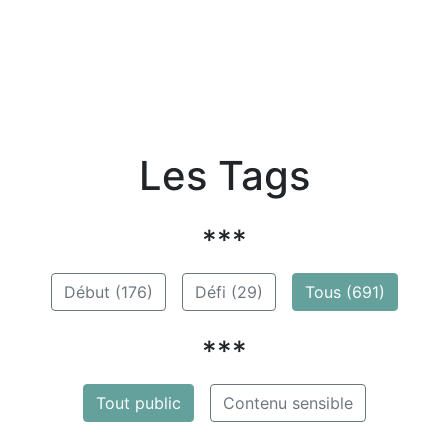
Les Tags
***
Début (176)
Défi (29)
Tous (691)
***
Tout public
Contenu sensible