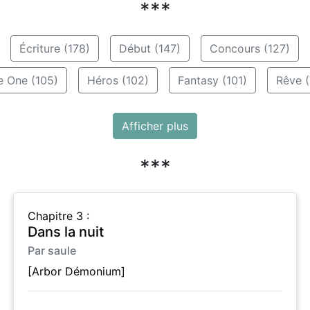
***
Écriture (178)
Début (147)
Concours (127)
e One (105)
Héros (102)
Fantasy (101)
Rêve (
Afficher plus
***
Chapitre 3 :
Dans la nuit
Par saule
[Arbor Démonium]