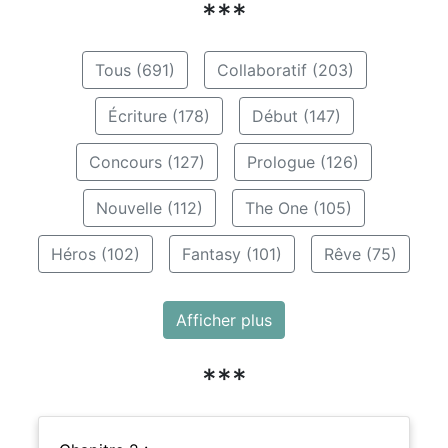
***
Tous (691)
Collaboratif (203)
Écriture (178)
Début (147)
Concours (127)
Prologue (126)
Nouvelle (112)
The One (105)
Héros (102)
Fantasy (101)
Rêve (75)
Afficher plus
***