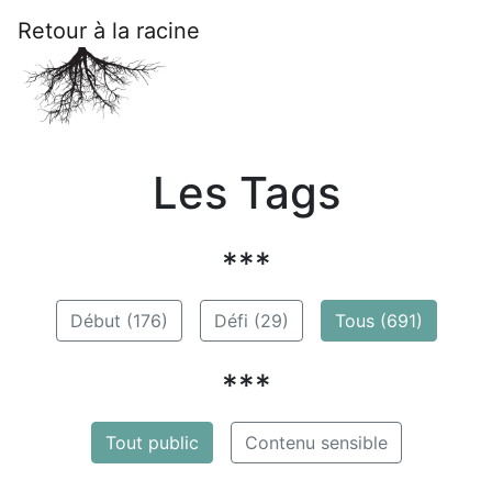
Retour à la racine
Les Tags
***
Début (176)
Défi (29)
Tous (691)
***
Tout public
Contenu sensible