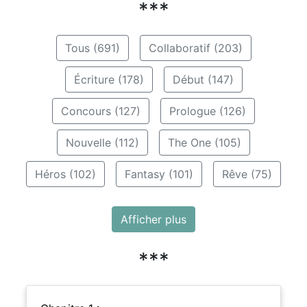
***
Tous (691)
Collaboratif (203)
Écriture (178)
Début (147)
Concours (127)
Prologue (126)
Nouvelle (112)
The One (105)
Héros (102)
Fantasy (101)
Rêve (75)
Afficher plus
***