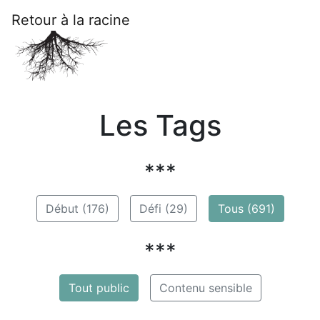
Retour à la racine
Les Tags
***
Début (176)
Défi (29)
Tous (691)
***
Tout public
Contenu sensible