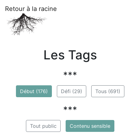
Retour à la racine
Les Tags
***
Début (176)
Défi (29)
Tous (691)
***
Tout public
Contenu sensible