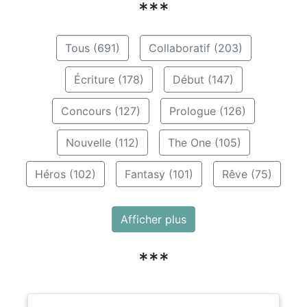
***
Tous (691)
Collaboratif (203)
Écriture (178)
Début (147)
Concours (127)
Prologue (126)
Nouvelle (112)
The One (105)
Héros (102)
Fantasy (101)
Rêve (75)
Afficher plus
***