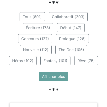
***
Tous (691)
Collaboratif (203)
Écriture (178)
Début (147)
Concours (127)
Prologue (126)
Nouvelle (112)
The One (105)
Héros (102)
Fantasy (101)
Rêve (75)
Afficher plus
***