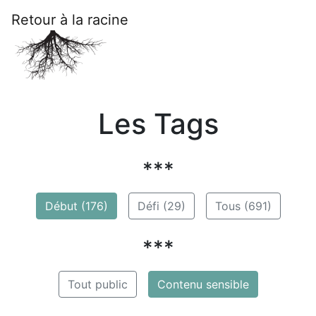
Retour à la racine
Les Tags
***
Début (176)
Défi (29)
Tous (691)
***
Tout public
Contenu sensible