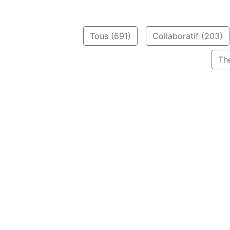
Tous (691)
Collaboratif (203)
Th