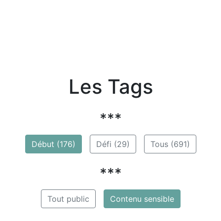
Les Tags
***
Début (176)
Défi (29)
Tous (691)
***
Tout public
Contenu sensible