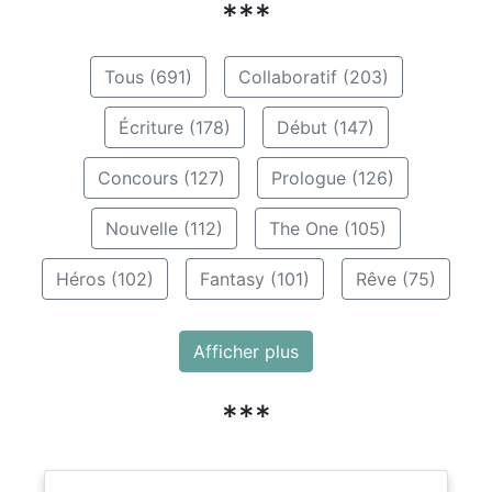
***
Tous (691)
Collaboratif (203)
Écriture (178)
Début (147)
Concours (127)
Prologue (126)
Nouvelle (112)
The One (105)
Héros (102)
Fantasy (101)
Rêve (75)
Afficher plus
***