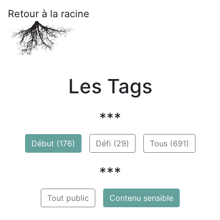
Retour à la racine
Les Tags
***
Début (176)
Défi (29)
Tous (691)
***
Tout public
Contenu sensible