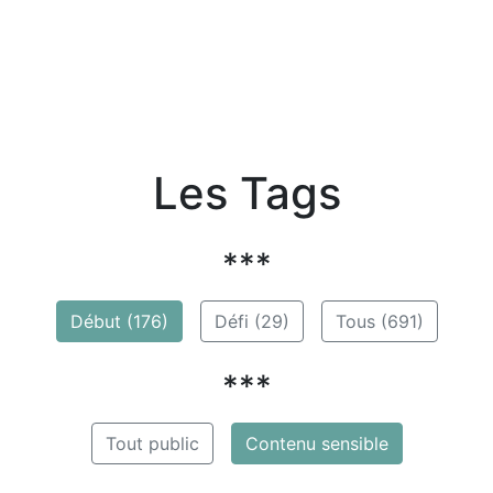
Les Tags
***
Début (176)
Défi (29)
Tous (691)
***
Tout public
Contenu sensible