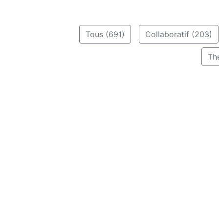
Tous (691)
Collaboratif (203)
Th