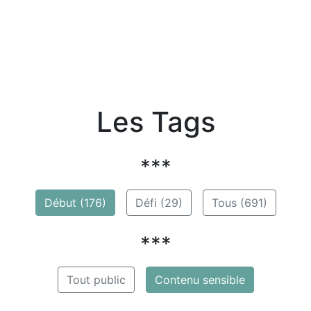
Les Tags
***
Début (176)
Défi (29)
Tous (691)
***
Tout public
Contenu sensible