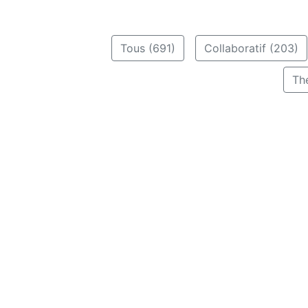
Tous (691)
Collaboratif (203)
Th