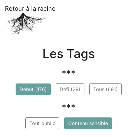
Retour à la racine
Les Tags
***
Début (176)
Défi (29)
Tous (691)
***
Tout public
Contenu sensible