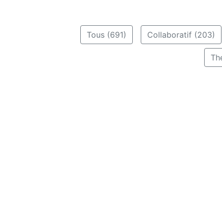
Tous (691)
Collaboratif (203)
Th