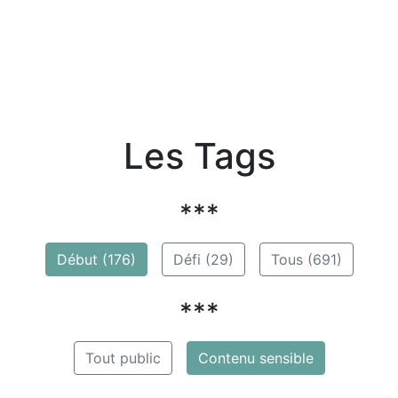
Les Tags
***
Début (176)
Défi (29)
Tous (691)
***
Tout public
Contenu sensible