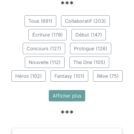
***
Tous (691)
Collaboratif (203)
Écriture (178)
Début (147)
Concours (127)
Prologue (126)
Nouvelle (112)
The One (105)
Héros (102)
Fantasy (101)
Rêve (75)
Afficher plus
***