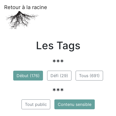
Retour à la racine
Les Tags
***
Début (176)
Défi (29)
Tous (691)
***
Tout public
Contenu sensible