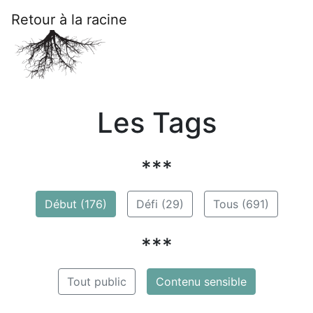
Retour à la racine
Les Tags
***
Début (176)
Défi (29)
Tous (691)
***
Tout public
Contenu sensible