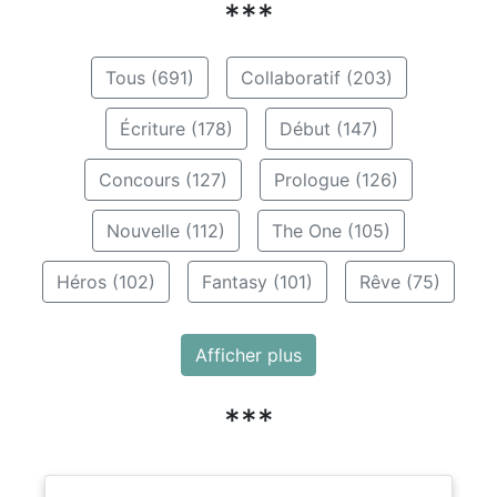
***
Tous (691)
Collaboratif (203)
Écriture (178)
Début (147)
Concours (127)
Prologue (126)
Nouvelle (112)
The One (105)
Héros (102)
Fantasy (101)
Rêve (75)
Afficher plus
***